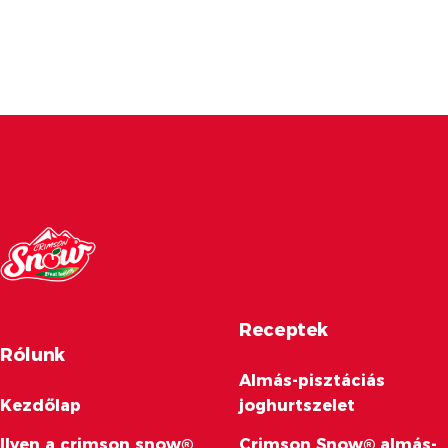
Receptek
Rólunk
Almás-pisztáciás
Kezdőlap
joghurtszelet
Ilyen a crimson snow®
Crimson Snow® almás-