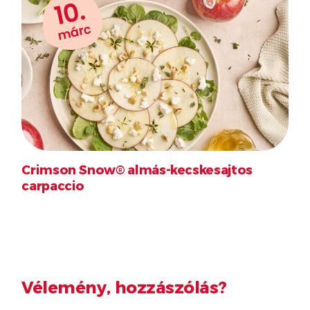
10.
márc
Crimson Snow® almás-kecskesajtos
carpaccio
Vélemény, hozzászólás?