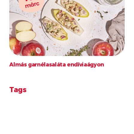
márc
Almás garnélasaláta endíviaágyon
Tags