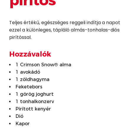
pirítós
Teljes értékű, egészséges reggeli indítja a napot
ezzel a különleges, tápláló almás-tonhalas-diós
pirítóssal.
Hozzávalók
1 Crimson Snow® alma
1 avokádó
1 zöldhagyma
Feketebors
1 görög joghurt
1 tonhalkonzerv
Pirított kenyér
Dió
Kapor