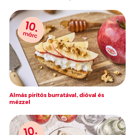
10.
márc
Almás pirítós burratával, dióval és
mézzel
10.