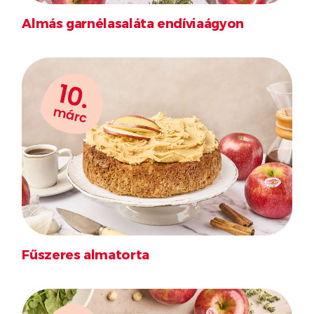
Almás garnélasaláta endíviaágyon
10.
márc
Fűszeres almatorta