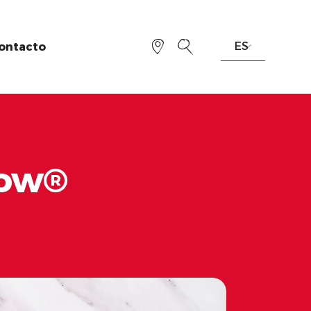
ontacto
now®